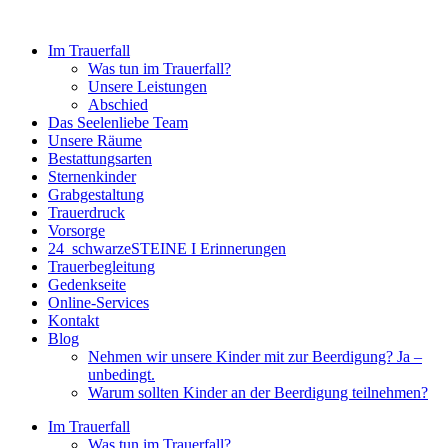
Zum
Inhalt
Im Trauerfall
springen
Was tun im Trauerfall?
Unsere Leistungen
Abschied
Das Seelenliebe Team
Unsere Räume
Bestattungsarten
Sternenkinder
Grabgestaltung
Trauerdruck
Vorsorge
24_schwarzeSTEINE I Erinnerungen
Trauerbegleitung
Gedenkseite
Online-Services
Kontakt
Blog
Nehmen wir unsere Kinder mit zur Beerdigung? Ja –
unbedingt.
Warum sollten Kinder an der Beerdigung teilnehmen?
Im Trauerfall
Was tun im Trauerfall?